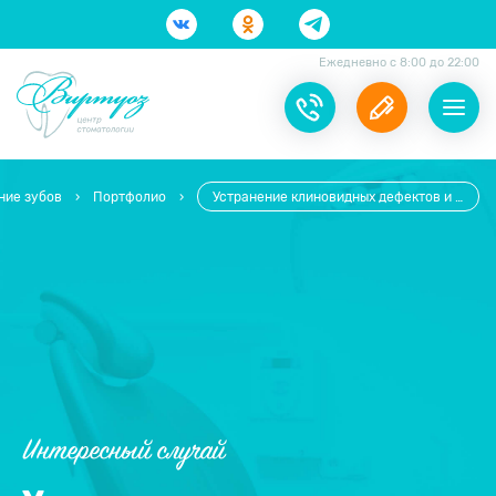
Ежедневно с 8:00 до 22:00
ние зубов
›
Портфолио
›
Устранение клиновидных дефектов и контактного кариеса
Интересный случай