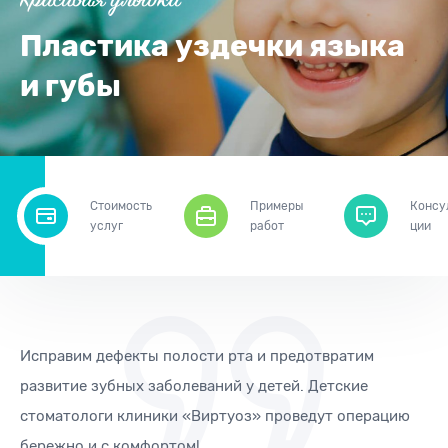
Красивая улыбка
Пластика уздечки языка
и губы
Стоимость
Примеры
Консу
услуг
работ
ции
Исправим дефекты полости рта и предотвратим
развитие зубных заболеваний у детей. Детские
стоматологи клиники «Виртуоз» проведут операцию
бережно и с комфортом!