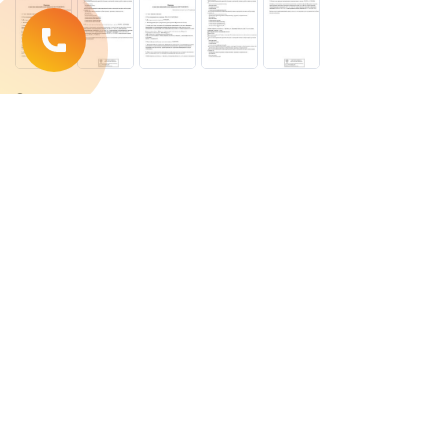
© 2015-2026
ООО «Консилиум» Лицензия на осуществление
медицинской деятельности
№ Л041-01136-36/00364152
от 5 июня 2017 г.
ОГРН 1103668036097,
ИНН 3662158845,
КПП 366201001
© 2015-2026
ООО «Виртуоз» Лицензия на осуществление
медицинской деятельности
№ Л041-01136-36/00300466
от 5 августа 2015 г.
ОГРН 1153668001475,
ИНН 3662990789,
КПП 366201001
Услуги оказываются ООО “Консилиум” и ООО “Виртуоз”