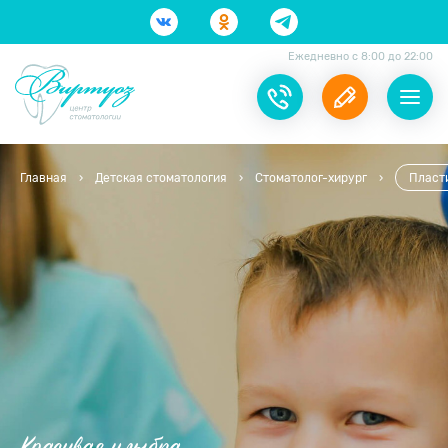
Ежедневно с 8:00 до 22:00
Главная
›
Детская стоматология
›
Стоматолог-хирург
›
Пласти