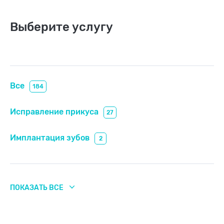
Выберите услугу
Все
184
Исправление прикуса
27
Имплантация зубов
2
Профгигиена
20
ПОКАЗАТЬ ВСЕ
Отбеливание зубов
10
Реставрация зубов
19