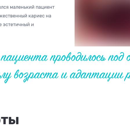
ился маленький пациент
ожественный кариес на
ке эстетичный и
 пациента проводилось под
илу возраста и адаптации 
оты