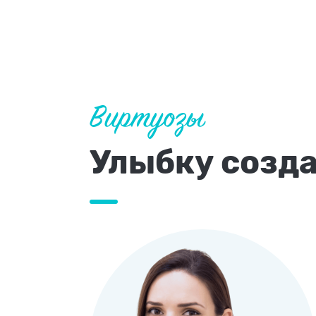
Виртуозы
Улыбку созд