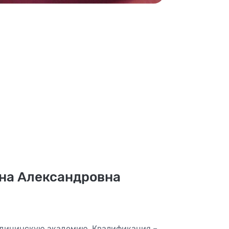
ина Александровна
дицинскую академию. Квалификация –