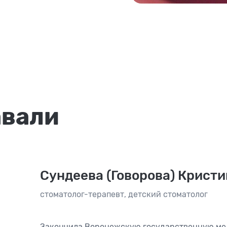
авали
Сундеева (Говорова) Крист
стоматолог-терапевт
,
детский стоматолог
Закончила Воронежскую государственную ме