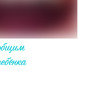
 общим
ребёнка