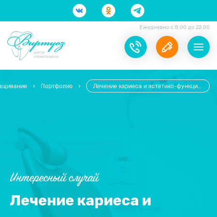
Ежедневно с 8:00 до 22:00
ращивание
›
Портфолио
›
Лечение кариеса и эстетико-функциональное восстановление зубов
Интересный случай
Лечение кариеса и