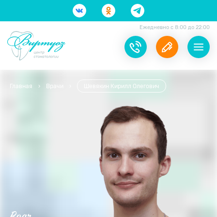
Ежедневно с 8:00 до 22:00
Главная
›
Врачи
›
Шевякин Кирилл Олегович