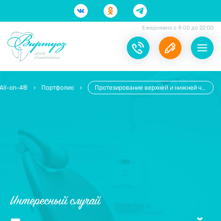
Ежедневно с 8:00 до 22:00
All-on-4®
›
Портфолио
›
Протезирование верхней и нижней челюсти «Всё на 4-х»
Интересный случай