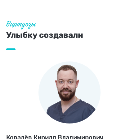
Виртуозы
Улыбку создавали
Ковалёв Кирилл Владимирович