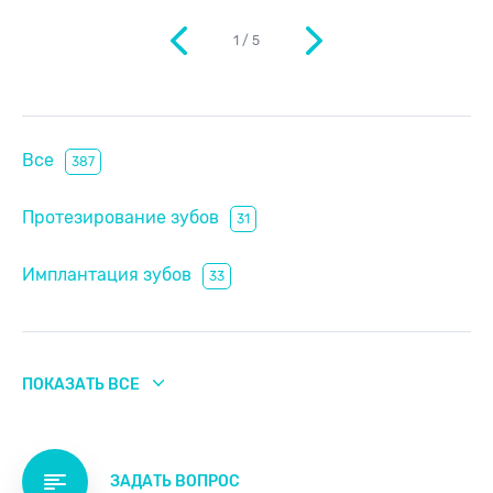
1
/
5
Все
387
Протезирование зубов
31
Имплантация зубов
33
Отбеливание зубов
6
ПОКАЗАТЬ ВСЕ
Реставрация
11
Лечение зубов
130
ЗАДАТЬ ВОПРОС