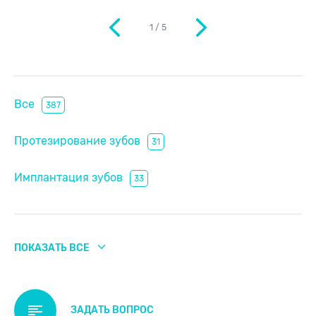
1
/
5
Все
387
Протезирование зубов
31
Имплантация зубов
33
Отбеливание зубов
6
ПОКАЗАТЬ ВСЕ
Реставрация
11
Лечение зубов
130
ЗАДАТЬ ВОПРОС