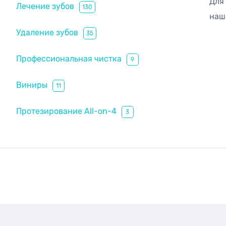
Для
Лечение зубов
130
наш
Удаление зубов
35
Профессиональная чистка
9
Виниры
11
Протезирование All-on-4
3